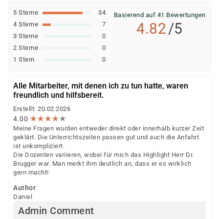
5 Sterne
34
Basierend auf 41 Bewertungen
4.82
/5
4 Sterne
7
3 Sterne
0
2 Sterne
0
1 Stern
0
Alle Mitarbeiter, mit denen ich zu tun hatte, waren
freundlich und hilfsbereit.
Erstellt: 20.02.2026
★
★
★
★
★
★
★
★
★
★
4.00
Meine Fragen wurden entweder direkt oder innerhalb kurzer Zeit
geklärt. Die Unterrichtszeiten passen gut und auch die Anfahrt
ist unkompliziert.
Die Dozenten variieren, wobei für mich das Highlight Herr Dr.
Brugger war. Man merkt ihm deutlich an, dass er es wirklich
gern macht!
Author
Daniel
Admin Comment