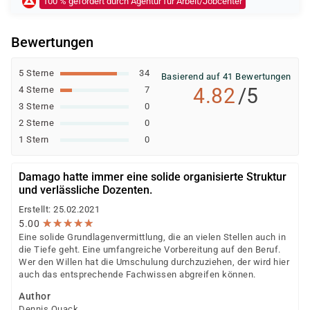
100 % gefördert durch Agentur für Arbeit/Jobcenter
individuellen Prüfung Ihrer persönlichen
Voraussetzungen und Förderfähigkeit.
Bewertungen
5 Sterne
34
Basierend auf 41 Bewertungen
4.82
/5
4 Sterne
7
3 Sterne
0
2 Sterne
0
1 Stern
0
Damago hatte immer eine solide organisierte Struktur
und verlässliche Dozenten.
Erstellt: 25.02.2021
★
★
★
★
★
★
★
★
★
★
5.00
Eine solide Grundlagenvermittlung, die an vielen Stellen auch in
die Tiefe geht. Eine umfangreiche Vorbereitung auf den Beruf.
Wer den Willen hat die Umschulung durchzuziehen, der wird hier
auch das entsprechende Fachwissen abgreifen können.
Author
Dennis Quack