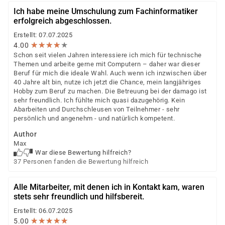
Ich habe meine Umschulung zum Fachinformatiker
erfolgreich abgeschlossen.
Erstellt: 07.07.2025
★
★
★
★
★
★
★
★
★
★
4.00
Schon seit vielen Jahren interessiere ich mich für technische
Themen und arbeite gerne mit Computern – daher war dieser
Beruf für mich die ideale Wahl. Auch wenn ich inzwischen über
40 Jahre alt bin, nutze ich jetzt die Chance, mein langjähriges
Hobby zum Beruf zu machen. Die Betreuung bei der damago ist
sehr freundlich. Ich fühlte mich quasi dazugehörig. Kein
Abarbeiten und Durchschleusen von Teilnehmer - sehr
persönlich und angenehm - und natürlich kompetent.
Author
Max
War diese Bewertung hilfreich?
37 Personen fanden die Bewertung hilfreich
Alle Mitarbeiter, mit denen ich in Kontakt kam, waren
stets sehr freundlich und hilfsbereit.
Erstellt: 06.07.2025
★
★
★
★
★
★
★
★
★
★
5.00