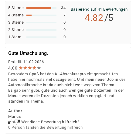
5 Sterne
34
Basierend auf 41 Bewertungen
4.82
/5
4 Sterne
7
3 Sterne
0
2 Sterne
0
1 Stern
0
Gute Umschulung.
Erstellt: 11.02.2026
★
★
★
★
★
★
★
★
★
★
4.00
Besonders Spaß hat das KI-Abschlussprojekt gemacht. Ich
habe hier nochmals viel dazugelernt. Und mein neuer Job in der
Automobilbranche ist da auch nicht weit weg vom Thema.
Es gab sehr gute, gute und auch weniger gute Dozenten. In der
Masse waren die Dozenten jedoch wirklich engagiert und
standen im Thema.
Author
Marius
War diese Bewertung hilfreich?
0 Person fanden die Bewertung hilfreich