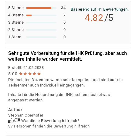
5 Sterne
34
Basierend auf 41 Bewertungen
4.82
/5
4 Sterne
7
3 Sterne
0
2 Sterne
0
1 Stern
0
Sehr gute Vorbereitung für die IHK Prüfung, aber auch
weitere Inhalte wurden vermittelt.
Erstellt: 21.05.2023
★
★
★
★
★
★
★
★
★
★
5.00
Die meisten Dozenten waren sehr kompetent und sind auf die
Teilnehmer auch individuell eingegangen.
Inhalte für die Neuordnung der IHK, sollten noch etwas
angepasst werden.
Author
Stephan Oberhofer
War diese Bewertung hilfreich?
37 Personen fanden die Bewertung hilfreich