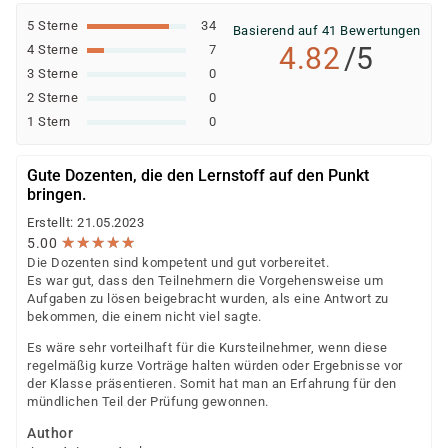
5 Sterne
34
Basierend auf 41 Bewertungen
4.82
/5
4 Sterne
7
3 Sterne
0
2 Sterne
0
1 Stern
0
Gute Dozenten, die den Lernstoff auf den Punkt
bringen.
Erstellt: 21.05.2023
★
★
★
★
★
★
★
★
★
★
5.00
Die Dozenten sind kompetent und gut vorbereitet.
Es war gut, dass den Teilnehmern die Vorgehensweise um
Aufgaben zu lösen beigebracht wurden, als eine Antwort zu
bekommen, die einem nicht viel sagte.
Es wäre sehr vorteilhaft für die Kursteilnehmer, wenn diese
regelmäßig kurze Vorträge halten würden oder Ergebnisse vor
der Klasse präsentieren. Somit hat man an Erfahrung für den
mündlichen Teil der Prüfung gewonnen.
Author