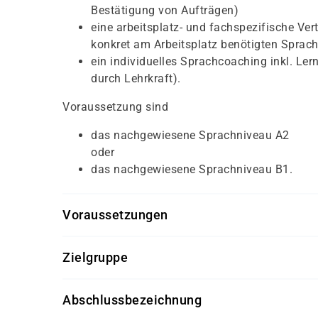
Bestätigung von Aufträgen)
eine arbeitsplatz- und fachspezifische Ve
konkret am Arbeitsplatz benötigten Sprac
ein individuelles Sprachcoaching inkl. Ler
durch Lehrkraft).
Voraussetzung sind
das nachgewiesene Sprachniveau A2
oder
das nachgewiesene Sprachniveau B1.
Voraussetzungen
Für die Teilnahme an den Berufssprachkursen 
Zielgruppe
Zugangsvoraussetzungen:
Für die Berufssprachkurse nach § 45a AufenthG
Die Teilnahme an den Berufssprachkursen
Abschlussbezeichnung
Sie dienen dem fortgeschrittenen Spracherwerb
dem Niveau B1 Niveau des Gemeinsamen Eu
verbessern. Die Berufssprachkurse richten sic