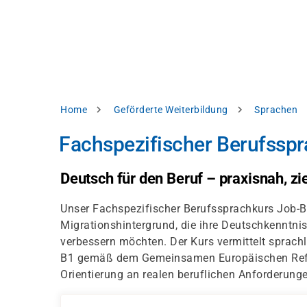
Direkt
alysieren,
zum
Inhalt
rbessern
d
levante
halte
zuzeigen.
Pfadnavigation
Home
Geförderte Weiterbildung
Sprachen
Alles
Fachspezifischer Berufsspr
akzeptieren
Einstellungen
Deutsch für den Beruf – praxisnah, zie
Ablehnen
Unser Fachspezifischer Berufssprachkurs Job-B
Migrationshintergrund, die ihre Deutschkenntnis
verbessern möchten. Der Kurs vermittelt spra
ressum
Datenschutzhinweis
B1 gemäß dem Gemeinsamen Europäischen Refe
Orientierung an realen beruflichen Anforderung