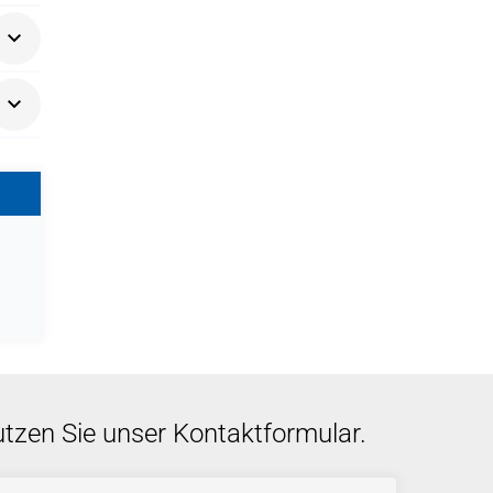
stufe
zum
tsche
 das
kurs
eit
ung
e
utzen Sie unser Kontaktformular.