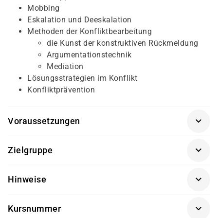
Mobbing
Eskalation und Deeskalation
Methoden der Konfliktbearbeitung
die Kunst der konstruktiven Rückmeldung
Argumentationstechnik
Mediation
Lösungsstrategien im Konflikt
Konfliktprävention
Voraussetzungen
Für diesen Kurs sollten die Kursteilnehmer/-innen
Zielgruppe
folgende Vorkenntnisse mitbringen:
Dieser Kurs richtet sich an Fach- und Führungskräfte.
keine
Hinweise
Getränke und Snacks sind im Seminarpreis enthalten.
Kursnummer