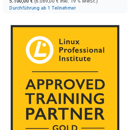
5.100,00
€
(
6.069,00
€ inkl.
19 %
MwSt.)
Durchführung ab 1 Teilnehmer