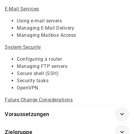
E-Mail Services
Using e-mail servers
Managing E-Mail Delivery
Managing Mailbox Access
System Security
Configuring a router
Managing FTP servers
Secure shell (SSH)
Security tasks
OpenVPN
Future Change Considerations
Voraussetzungen
Für diesen Kurs sollten die Kursteilnehmer/-innen
Zielgruppe
folgende Vorkenntnisse mitbringen: