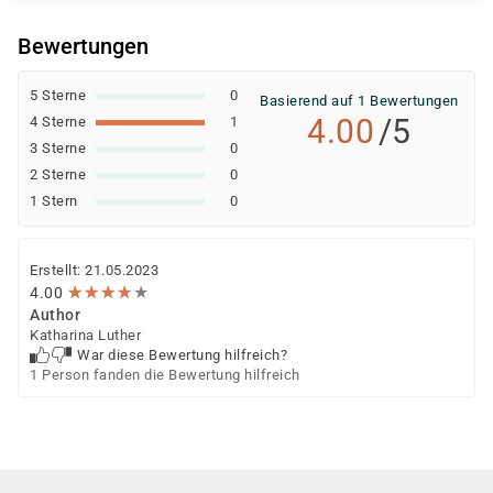
Bewertungen
5 Sterne
0
Basierend auf 1 Bewertungen
4.00
/5
4 Sterne
1
3 Sterne
0
2 Sterne
0
1 Stern
0
Erstellt: 21.05.2023
★
★
★
★
★
★
★
★
★
★
4.00
Author
Katharina Luther
War diese Bewertung hilfreich?
1 Person fanden die Bewertung hilfreich