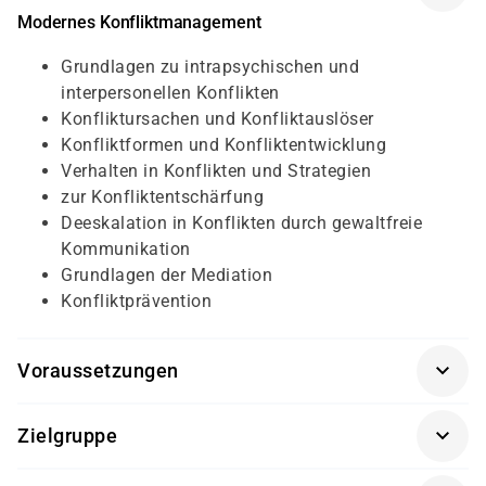
Modernes Konfliktmanagement
Grundlagen zu intrapsychischen und
interpersonellen Konflikten
Konfliktursachen und Konfliktauslöser
Konfliktformen und Konfliktentwicklung
Verhalten in Konflikten und Strategien
zur Konfliktentschärfung
Deeskalation in Konflikten durch gewaltfreie
Kommunikation
Grundlagen der Mediation
Konfliktprävention
Voraussetzungen
Für diesen Kurs sollten die Kursteilnehmer/-innen
Zielgruppe
folgende Vorkenntnisse mitbringen:
Dieser Kurs ichtet sich an Führungskräfte.
keine