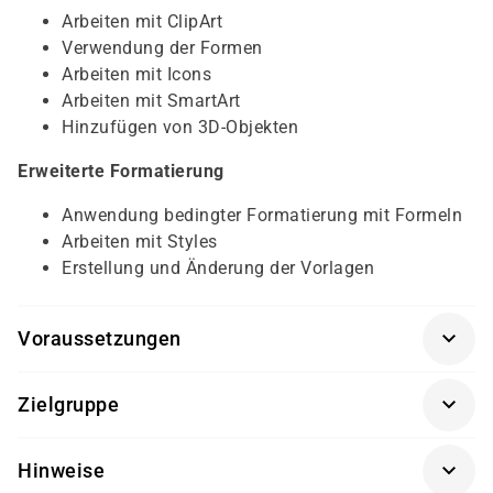
Arbeiten mit ClipArt
Verwendung der Formen
Arbeiten mit Icons
Arbeiten mit SmartArt
Hinzufügen von 3D-Objekten
Erweiterte Formatierung
Anwendung bedingter Formatierung mit Formeln
Arbeiten mit Styles
Erstellung und Änderung der Vorlagen
Voraussetzungen
Für diesen Kurs sollten die Kursteilnehmer folgende
Zielgruppe
Vorkenntnisse mitbringen:
Dieser Kurs richtet sich an Excel-Anwender, die tiefer in
MS Excel Grundkenntnisse
Hinweise
den Funktionsumfang des Programms einsteigen