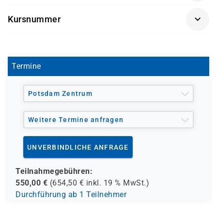
möchten.
Software-Version nach Kundenwunsch
Kursnummer
Getränke und Snacks sind im Seminarpreis
S 1123
enthalten.
Termine
Potsdam Zentrum
Weitere Termine anfragen
UNVERBINDLICHE ANFRAGE
Teilnahmegebühren:
550,00
€
(
654,50
€ inkl.
19 %
MwSt.)
Durchführung ab 1 Teilnehmer