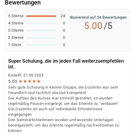
Bewertungen
5 Sterne
24
Basierend auf 24 Bewertungen
5.00
/5
4 Sterne
0
3 Sterne
0
2 Sterne
0
1 Stern
0
Super Schulung, die im jeden Fall weiterzuempfehlen
ist.
Erstellt: 21.05.2023
★
★
★
★
★
★
★
★
★
★
5.00
Sehr gute Schulung in kleiner Gruppe, die Dozentin war sehr
freundlich und fachlich absolut kompetent
Der Aufbau des Kurses war sinnvoll gestaltet, es wurden
regelmäßig Pausen eingelegt, um das Erlernte zu "verdauen"
Die Dozentin ist auch auf individuelle Erfordernisse
eingegangen
Den Seminarteilnehmern wurden umfassende Unterlagen
bereitgestellt, um das Erlernte regelmäßig nachvollziehen zu
können