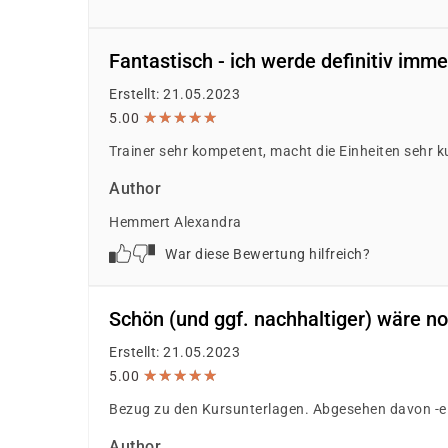
Fantastisch - ich werde definitiv im
Erstellt: 21.05.2023
★
★
★
★
★
★
★
★
★
★
5.00
Trainer sehr kompetent, macht die Einheiten sehr 
Author
Hemmert Alexandra
War diese Bewertung hilfreich?
Schön (und ggf. nachhaltiger) wäre no
Erstellt: 21.05.2023
★
★
★
★
★
★
★
★
★
★
5.00
Bezug zu den Kursunterlagen. Abgesehen davon -ei
Author