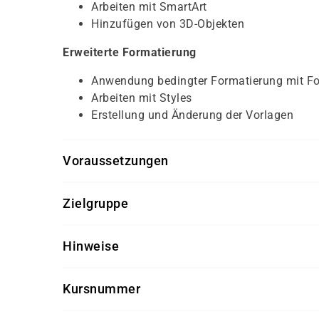
Arbeiten mit SmartArt
Hinzufügen von 3D-Objekten
Erweiterte Formatierung
Anwendung bedingter Formatierung mit F
Arbeiten mit Styles
Erstellung und Änderung der Vorlagen
Voraussetzungen
Für diesen Kurs sollten die Kursteilnehmer folg
Zielgruppe
MS Excel Grundkenntnisse
Dieser Kurs richtet sich an Excel-Anwender, di
Hinweise
möchten.
Software-Version nach Kundenwunsch
Kursnummer
Getränke und Snacks sind im Seminarpreis
S 1123