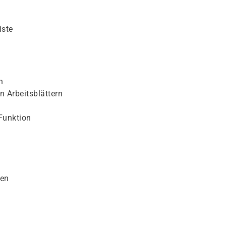
iste
n
n Arbeitsblättern
Funktion
nen