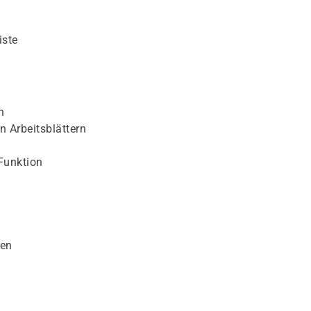
iste
n
n Arbeitsblättern
Funktion
nen