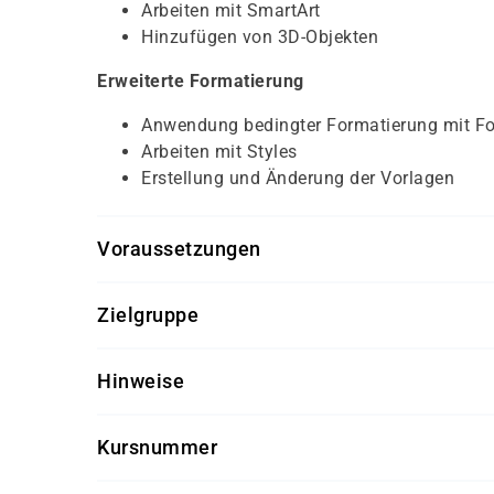
Arbeiten mit SmartArt
Hinzufügen von 3D-Objekten
Erweiterte Formatierung
Anwendung bedingter Formatierung mit F
Arbeiten mit Styles
Erstellung und Änderung der Vorlagen
Voraussetzungen
Für diesen Kurs sollten die Kursteilnehmer folg
Zielgruppe
MS Excel Grundkenntnisse
Dieser Kurs richtet sich an Excel-Anwender, di
Hinweise
möchten.
Software-Version nach Kundenwunsch
Kursnummer
Getränke und Snacks sind im Seminarpreis
S 1123