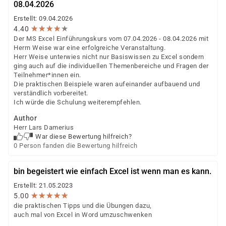
08.04.2026
Erstellt: 09.04.2026
★
★
★
★
★
★
★
★
★
★
4.40
Der MS Excel Einführungskurs vom 07.04.2026 - 08.04.2026 mit
Herrn Weise war eine erfolgreiche Veranstaltung.
Herr Weise unterwies nicht nur Basiswissen zu Excel sondern
ging auch auf die individuellen Themenbereiche und Fragen der
Teilnehmer*innen ein.
Die praktischen Beispiele waren aufeinander aufbauend und
verständlich vorbereitet.
Ich würde die Schulung weiterempfehlen.
Author
Herr Lars Damerius
War diese Bewertung hilfreich?
0 Person fanden die Bewertung hilfreich
bin begeistert wie einfach Excel ist wenn man es kann.
Erstellt: 21.05.2023
★
★
★
★
★
★
★
★
★
★
5.00
die praktischen Tipps und die Übungen dazu,
auch mal von Excel in Word umzuschwenken