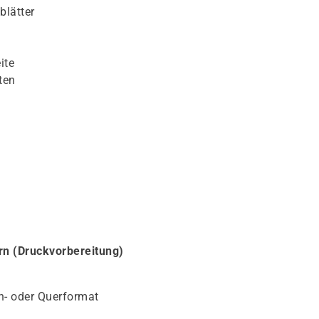
blätter
ite
ten
ern (Druckvorbereitung)
h- oder Querformat