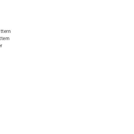
ttern
ttern
r