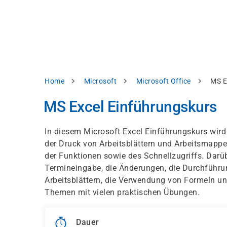
Direkt
alysieren,
zum
Inhalt
rbessern
d
levante
halte
zuzeigen.
Pfadnavigation
Home
Microsoft
Microsoft Office
MS E
Alles
MS Excel Einführungskurs
akzeptieren
Einstellungen
In diesem Microsoft Excel Einführungskurs wird
der Druck von Arbeitsblättern und Arbeitsmappen
Ablehnen
der Funktionen sowie des Schnellzugriffs. Darüb
Termineingabe, die Änderungen, die Durchführu
Arbeitsblättern, die Verwendung von Formeln und
ressum
Datenschutzhinweis
Themen mit vielen praktischen Übungen.
Dauer