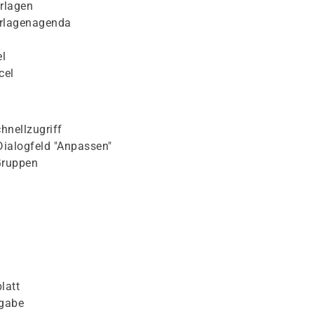
rlagen
orlagenagenda
l
cel
hnellzugriff
Dialogfeld "Anpassen"
Gruppen
latt
ngabe