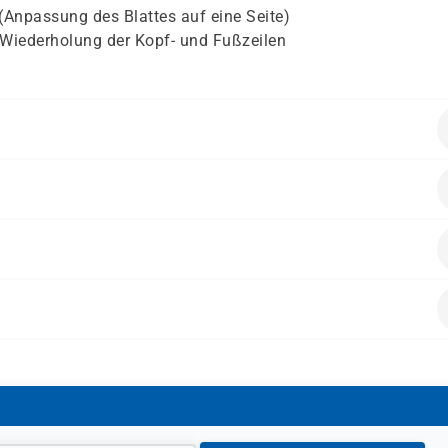
 (Anpassung des Blattes auf eine Seite)
/Wiederholung der Kopf- und Fußzeilen
ende Vorkenntnisse mitbringen:
en möchten, wie die Arbeitsoberfläche von Excel aufgebaut is
erung von Daten auftreten können und wie das Programm d
 enthalten.