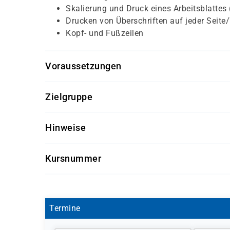
Skalierung und Druck eines Arbeitsblattes
Drucken von Überschriften auf jeder Seite
Kopf- und Fußzeilen
Voraussetzungen
Für diesen Kurs sollten die Kursteilnehmer folg
Zielgruppe
Windows Grundkenntnisse
Dieser Kurs richtet sich an Anwender, die erlern
Hinweise
welche Besonderheiten bei Eingabe und Veränd
Eingaben verarbeitet.
Software-Version nach Kundenwunsch
Kursnummer
Getränke und Snacks sind im Seminarpreis
S 1122
Termine