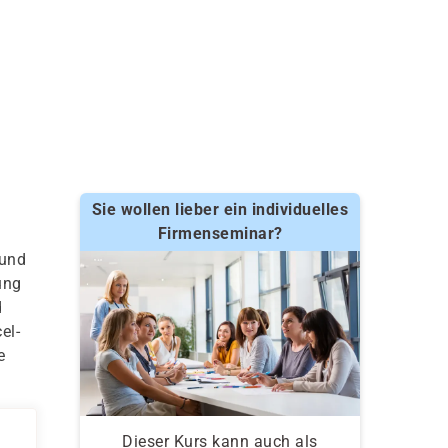
Sie wollen lieber ein individuelles
Firmenseminar?
 und
ung
d
el-
e
Dieser Kurs kann auch als