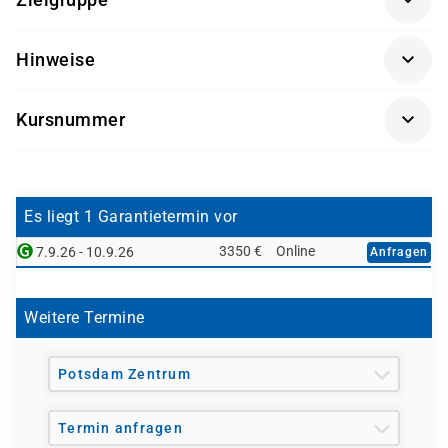
Datenbanken
Erfahrung in der Administration relationaler
Datenbankadministratoren
Hinweise
Datenbanken
Oracle-Datenbankverantwortliche
Verständnis von SQL und Datenbankarchitekturen
Getränke und Snacks sind im Seminarpreis enthalten.
Systemingenieure
Praktische Erfahrung mit Linux- oder Unix-
Kursnummer
Datenbankarchitekten
Systemen ist von Vorteil
IT-Betriebsmitarbeiter
OR9143NQ
Technische Berater im Oracle-Umfeld
Es liegt 1 Garantietermin vor
3350 €
Online
7.9.26 - 10.9.26
Anfragen
Weitere Termine
Potsdam Zentrum
Termin anfragen