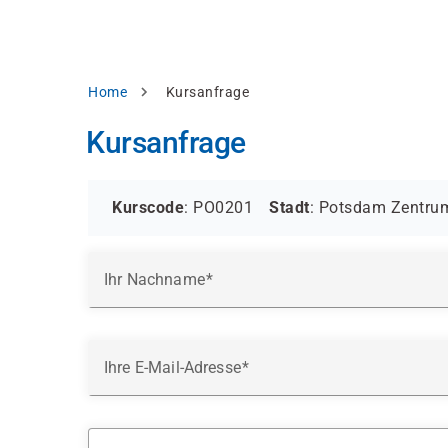
Direkt
alysieren,
zum
Inhalt
rbessern
d
Pfadnavigation
Home
Kursanfrage
levante
halte
Kursanfrage
zuzeigen.
Alles
akzeptieren
Kurscode
: PO0201
Stadt
: Potsdam Zentru
Einstellungen
Ihr Nachname
Ablehnen
ressum
Datenschutzhinweis
Ihre E-Mail-Adresse