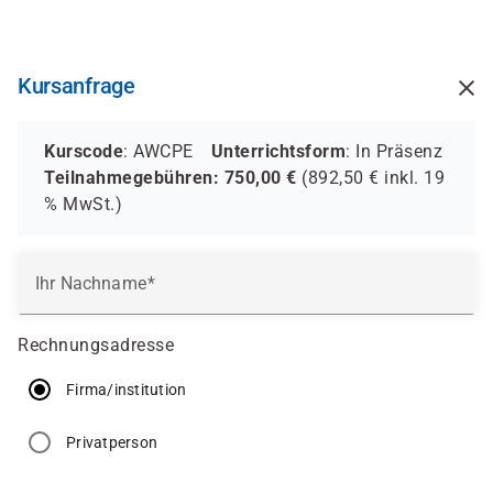
Direkt
zum
Inhalt
Kursanfrage
Kurscode
: AWCPE
Unterrichtsform
:
In Präsenz
Teilnahmegebühren:
750,00
€
(
892,50
€ inkl.
19
%
MwSt.)
Ihr Nachname
Rechnungsadresse
Firma/institution
Privatperson