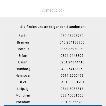
Contact block
Sie finden uns an folgenden Standorten:
Berlin
030 28493760
Bremen
040 254133950
Cottbus
0355 86950060
Erfurt
0361 6443395
Essen
0201 24344410
Hamburg
040 254133950
Hannover
0511 2600493
Kiel
0431 55681231
Leipzig
0341 3086816
München
089 45081660
Potsdam
0331 58565280