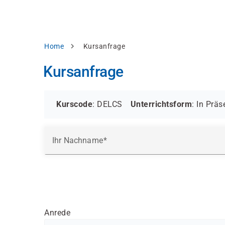
Direkt
alysieren,
zum
Inhalt
rbessern
d
Pfadnavigation
Home
Kursanfrage
levante
halte
Kursanfrage
zuzeigen.
Alles
akzeptieren
Kurscode
: DELCS
Unterrichtsform
:
In Präs
Einstellungen
Ihr Nachname
Ablehnen
ressum
Datenschutzhinweis
Anrede