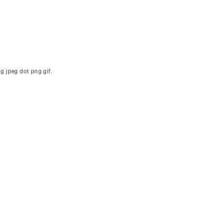
g jpeg dot png gif.