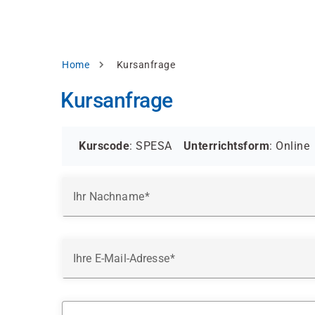
Direkt
alysieren,
zum
Inhalt
rbessern
d
Pfadnavigation
Home
Kursanfrage
levante
halte
Kursanfrage
zuzeigen.
Alles
akzeptieren
Kurscode
: SPESA
Unterrichtsform
:
Online
Einstellungen
Ihr Nachname
Ablehnen
ressum
Datenschutzhinweis
Ihre E-Mail-Adresse