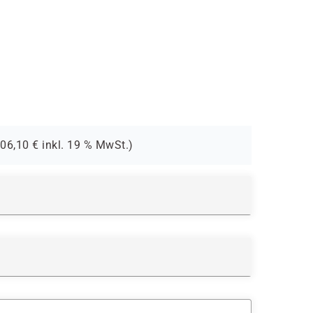
606,10
€ inkl.
19 %
MwSt.)