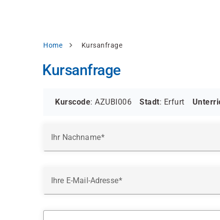
Direkt
alysieren,
zum
Inhalt
rbessern
d
Pfadnavigation
Home
Kursanfrage
levante
halte
Kursanfrage
zuzeigen.
Alles
akzeptieren
Kurscode
: AZUBI006
Stadt
: Erfurt
Unterr
Einstellungen
Ihr Nachname
Ablehnen
ressum
Datenschutzhinweis
Ihre E-Mail-Adresse