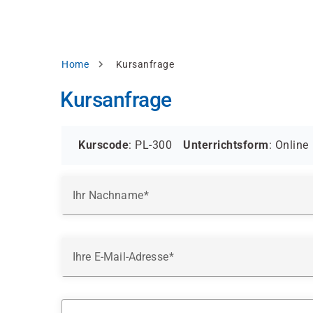
Direkt
alysieren,
zum
Inhalt
rbessern
d
Pfadnavigation
Home
Kursanfrage
levante
halte
Kursanfrage
zuzeigen.
Alles
akzeptieren
Kurscode
: PL-300
Unterrichtsform
:
Online
Einstellungen
Ihr Nachname
Ablehnen
ressum
Datenschutzhinweis
Ihre E-Mail-Adresse