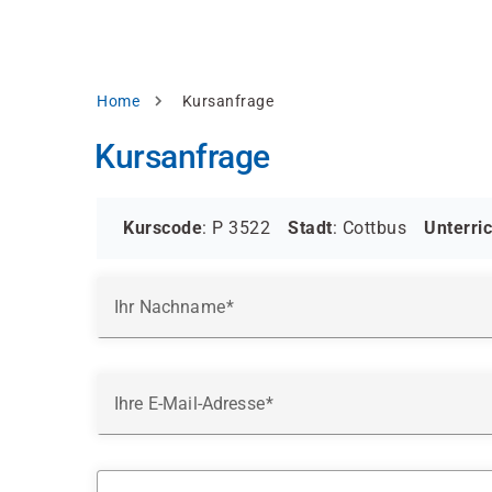
Direkt
alysieren,
zum
Inhalt
rbessern
d
Pfadnavigation
Home
Kursanfrage
levante
halte
Kursanfrage
zuzeigen.
Alles
akzeptieren
Kurscode
: P 3522
Stadt
: Cottbus
Unterri
Einstellungen
Ihr Nachname
Ablehnen
ressum
Datenschutzhinweis
Ihre E-Mail-Adresse