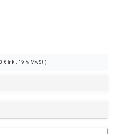
0
€ inkl.
19 %
MwSt.)