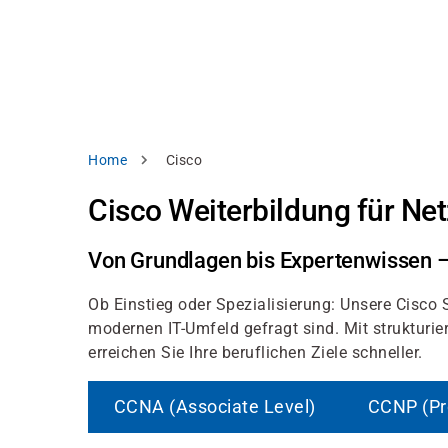
Direkt
alysieren,
zum
Inhalt
rbessern
d
levante
halte
zuzeigen.
Pfadnavigation
Home
Cisco
Alles
Cisco Weiterbildung für Net
akzeptieren
Einstellungen
Von Grundlagen bis Expertenwissen –
Ablehnen
Ob Einstieg oder Spezialisierung: Unsere Cisco 
modernen IT-Umfeld gefragt sind. Mit strukturi
erreichen Sie Ihre beruflichen Ziele schneller.
ressum
Datenschutzhinweis
CCNA (Associate Level)
CCNP (Pr