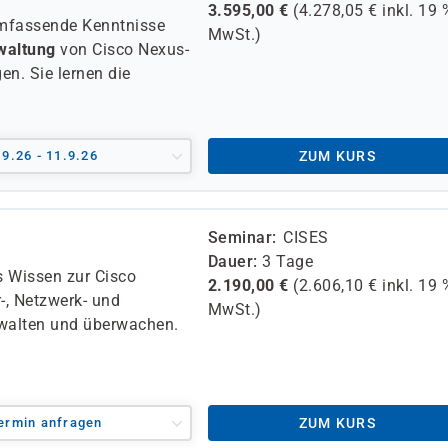
3.595,00
€
(
4.278,05
€ inkl.
19 
umfassende Kenntnisse
MwSt.)
waltung
von Cisco Nexus-
n. Sie lernen die
.9.26 - 11.9.26
ZUM KURS
Seminar
CISES
Dauer
3 Tage
s Wissen zur Cisco
2.190,00
€
(
2.606,10
€ inkl.
19 
r-, Netzwerk- und
MwSt.)
rwalten und überwachen.
ermin anfragen
ZUM KURS