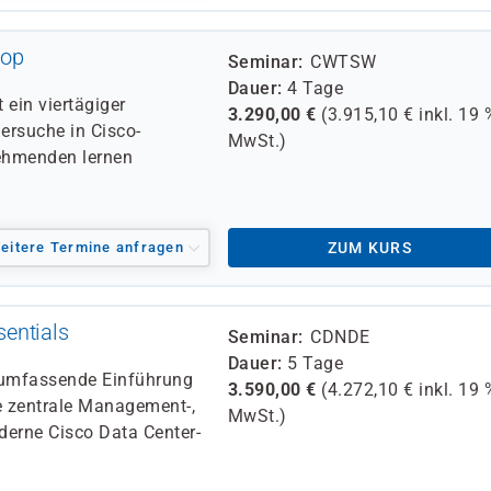
hop
Seminar
CWTSW
Dauer
4 Tage
t ein vier­tägiger
3.290,00
€
(
3.915,10
€ inkl.
19 
lersuche in Cisco-
MwSt.)
nehmenden lernen
eitere Termine anfragen
ZUM KURS
entials
Seminar
CDNDE
Dauer
5 Tage
e umfassende Einführung
3.590,00
€
(
4.272,10
€ inkl.
19 
e zentrale Management-,
MwSt.)
derne Cisco Data Center-