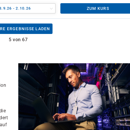
8.9.26 - 2.10.26
ZUM KURS
RE ERGEBNISSE LADEN
5 von 67
n
ion
die
dert
 auf