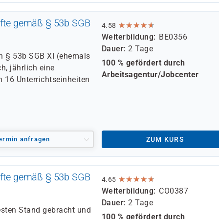
räfte gemäß § 53b SGB
★
★
★
★
★
★
★
★
★
★
4.58
Weiterbildung
BE0356
Dauer
2 Tage
h § 53b SGB XI (ehemals
100 % gefördert durch
h, jährlich eine
Arbeitsagentur/Jobcenter
 16 Unterrichtseinheiten
ermin anfragen
ZUM KURS
räfte gemäß § 53b SGB
★
★
★
★
★
★
★
★
★
★
4.65
Weiterbildung
CO0387
Dauer
2 Tage
esten Stand gebracht und
100 % gefördert durch