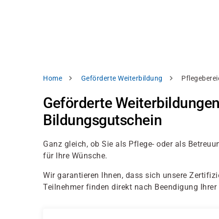
Direkt
alysieren,
zum
Inhalt
rbessern
d
levante
halte
zuzeigen.
Pfadnavigation
Home
Geförderte Weiterbildung
Pflegeberei
Alles
Geförderte Weiterbildungen
akzeptieren
Bildungsgutschein
Einstellungen
Ablehnen
Ganz gleich, ob Sie als Pflege- oder als Betreuu
für Ihre Wünsche.
Wir garantieren Ihnen, dass sich unsere Zertifi
ressum
Datenschutzhinweis
Teilnehmer finden direkt nach Beendigung Ihr