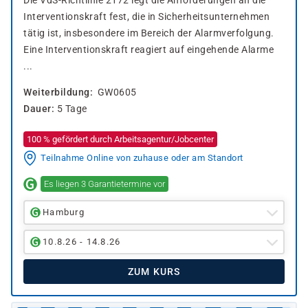
Die VdS-Richtlinie 2172 legt die Anforderungen an die
Interventionskraft fest, die in Sicherheitsunternehmen
tätig ist, insbesondere im Bereich der Alarmverfolgung.
Eine Interventionskraft reagiert auf eingehende Alarme
...
Weiterbildung
GW0605
Dauer
5 Tage
100 % gefördert durch Arbeitsagentur/Jobcenter
Teilnahme Online von zuhause oder am Standort
Es liegen 3 Garantietermine vor
Hamburg
10.8.26 - 14.8.26
ZUM KURS