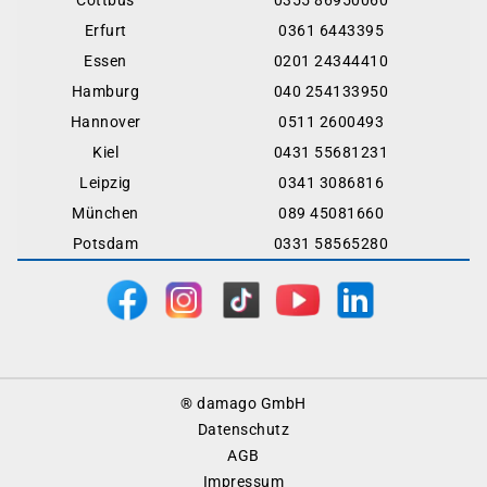
Cottbus
0355 86950060
Erfurt
0361 6443395
Essen
0201 24344410
Hamburg
040 254133950
Hannover
0511 2600493
Kiel
0431 55681231
Leipzig
0341 3086816
München
089 45081660
Potsdam
0331 58565280
Footer
® damago GmbH
Menu
Datenschutz
AGB
Impressum