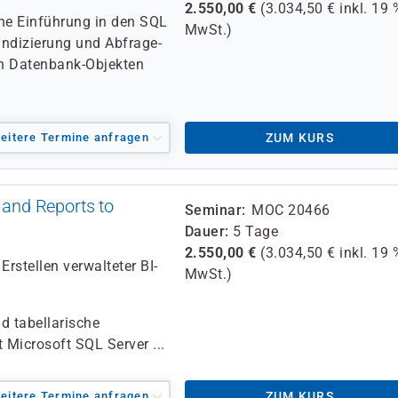
2.550,00
€
(
3.034,50
€ inkl.
19 
ine Einführung in den SQL
MwSt.)
Indizierung und Abfrage-
on Datenbank-Objekten
eitere Termine anfragen
ZUM KURS
and Reports to
Seminar
MOC 20466
Dauer
5 Tage
2.550,00
€
(
3.034,50
€ inkl.
19 
rstellen verwalteter BI-
MwSt.)
d tabellarische
 Microsoft SQL Server ...
eitere Termine anfragen
ZUM KURS