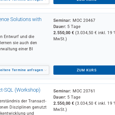
nce Solutions with
Seminar
MOC 20467
Dauer
5 Tage
2.550,00
€
(
3.034,50
€ inkl.
19 
en Entwurf und die
MwSt.)
 lernen sie auch den
erwaltung einer BI
eitere Termine anfragen
ZUM KURS
ct-SQL (Workshop)
Seminar
MOC 20761
Dauer
5 Tage
erständnis der Transact-
2.550,00
€
(
3.034,50
€ inkl.
19 
enen Disziplinen genutzt
MwSt.)
nkentwicklung und