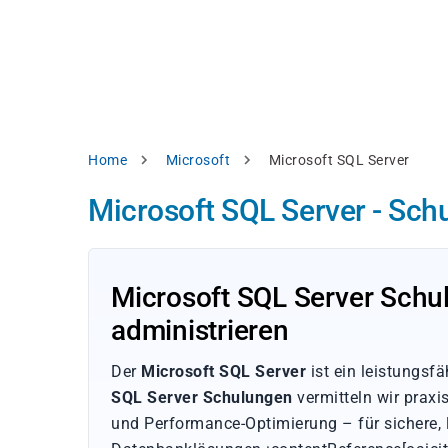
Direkt
alysieren,
zum
Inhalt
rbessern
d
levante
halte
zuzeigen.
Pfadnavigation
Home
Microsoft
Microsoft SQL Server
Alles
Microsoft SQL Server - Sch
akzeptieren
Einstellungen
Ablehnen
Microsoft SQL Server Schu
administrieren
ressum
Datenschutzhinweis
Der
Microsoft SQL Server
ist ein leistungs
SQL Server Schulungen
vermitteln wir praxi
und Performance-Optimierung – für sichere, 