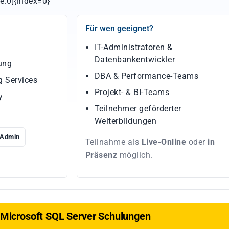
e:0]{index=0}
Für wen geeignet?
IT-Administratoren &
Datenbankentwickler
ung
DBA & Performance-Teams
 Services
Projekt- & BI-Teams
y
Teilnehmer geförderter
Weiterbildungen
Admin
Teilnahme als
Live-Online
oder
in
Präsenz
möglich.
e Microsoft SQL Server Schulungen