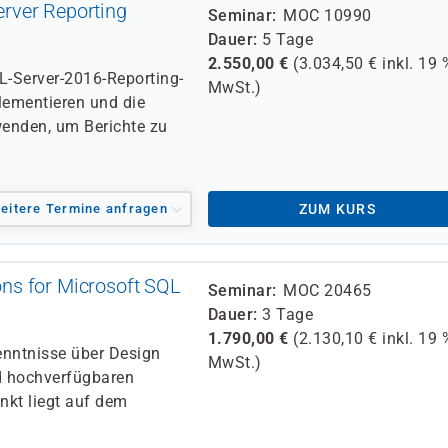
rver Reporting
Seminar
MOC 10990
Dauer
5 Tage
2.550,00
€
(
3.034,50
€ inkl.
19 
QL-Server-2016-Reporting-
MwSt.)
lementieren und die
wenden, um Berichte zu
eitere Termine anfragen
ZUM KURS
ns for Microsoft SQL
Seminar
MOC 20465
Dauer
3 Tage
1.790,00
€
(
2.130,10
€ inkl.
19 
enntnisse über Design
MwSt.)
 hochverfügbaren
nkt liegt auf dem