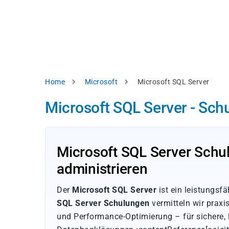
Direkt
alysieren,
zum
Inhalt
rbessern
d
levante
halte
zuzeigen.
Pfadnavigation
Home
Microsoft
Microsoft SQL Server
Alles
Microsoft SQL Server - Sch
akzeptieren
Einstellungen
Ablehnen
Microsoft SQL Server Schu
administrieren
ressum
Datenschutzhinweis
Der
Microsoft SQL Server
ist ein leistungs
SQL Server Schulungen
vermitteln wir praxi
und Performance-Optimierung – für sichere, 