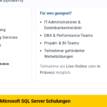
e:0]{index=0}
Für wen geeignet?
IT-Administratoren &
Datenbankentwickler
ung
DBA & Performance-Teams
 Services
Projekt- & BI-Teams
y
Teilnehmer geförderter
Weiterbildungen
Admin
Teilnahme als
Live-Online
oder
in
Präsenz
möglich.
e Microsoft SQL Server Schulungen