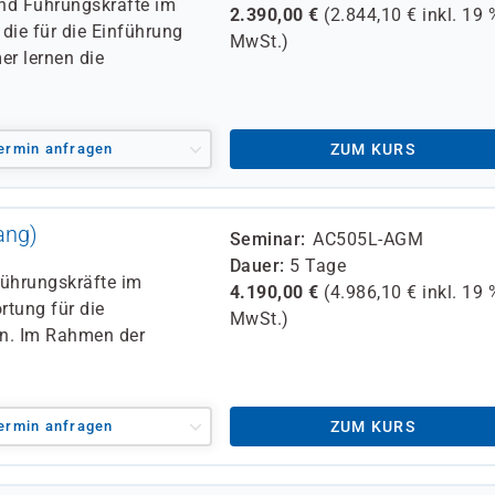
und Führungskräfte im
2.390,00
€
(
2.844,10
€ inkl.
19 
die für die Einführung
MwSt.)
er lernen die
ermin anfragen
ZUM KURS
ang)
Seminar
AC505L-AGM
Dauer
5 Tage
Führungskräfte im
4.190,00
€
(
4.986,10
€ inkl.
19 
rtung für die
MwSt.)
en. Im Rahmen der
ermin anfragen
ZUM KURS