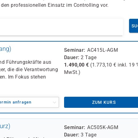
den professionellen Einsatz im Controlling vor.
SU
ang)
Seminar
AC415L-AGM
Dauer
2 Tage
und Führungskräfte aus
1.490,00
€
(
1.773,10
€ inkl.
19 
er, die die Verantwortung
MwSt.)
gen. Im Fokus stehen
ermin anfragen
ZUM KURS
urz)
Seminar
AC505K-AGM
Dauer
3 Tage