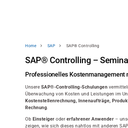
Direkt
alysieren,
zum
Inhalt
rbessern
d
levante
halte
zuzeigen.
Pfadnavigation
Home
SAP
SAP® Controlling
Alles
SAP® Controlling – Semina
akzeptieren
Einstellungen
Professionelles Kostenmanagement
Ablehnen
Unsere
SAP®-Controlling-Schulungen
vermitte
Überwachung von Kosten und Leistungen im Un
Kostenstellenrechnung, Innenaufträge, Produk
ressum
Datenschutzhinweis
Rechnung
.
Ob
Einsteiger
oder
erfahrener Anwender
– unse
zeigen, wie sich dieses nahtlos mit anderen S