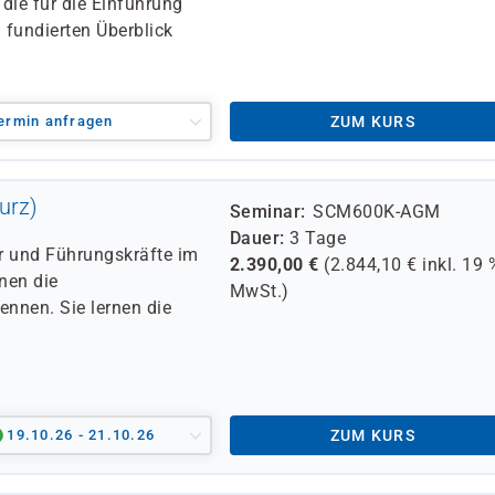
die für die Einführung
n fundierten Überblick
ermin anfragen
ZUM KURS
urz)
Seminar
SCM600K-AGM
Dauer
3 Tage
er und Führungskräfte im
2.390,00
€
(
2.844,10
€ inkl.
19 
rnen die
MwSt.)
nnen. Sie lernen die
19.10.26 - 21.10.26
ZUM KURS