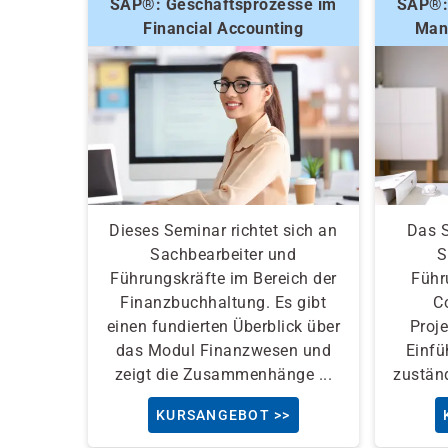
SAP®: Geschäftsprozesse im
SAP®:
Financial Accounting
Man
Dieses Seminar richtet sich an
Das S
Sachbearbeiter und
S
Führungskräfte im Bereich der
Führ
Finanzbuchhaltung. Es gibt
C
einen fundierten Überblick über
Proje
das Modul Finanzwesen und
Einfü
zeigt die Zusammenhänge ...
zuständ
KURSANGEBOT >>