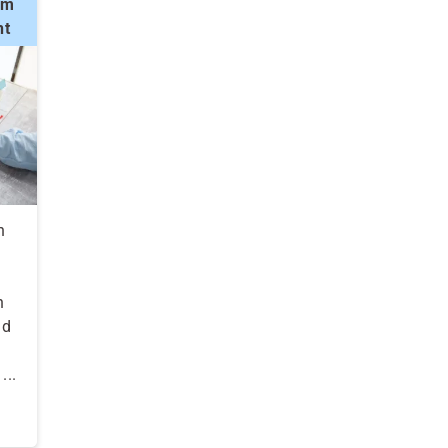
im
nt
n
h
n
nd
...