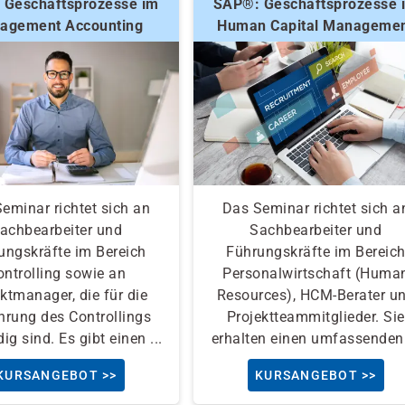
 Geschäftsprozesse im
SAP®: Geschäftsprozesse 
agement Accounting
Human Capital Manageme
eminar richtet sich an
Das Seminar richtet sich a
achbearbeiter und
Sachbearbeiter und
ungskräfte im Bereich
Führungskräfte im Bereic
ontrolling sowie an
Personalwirtschaft (Huma
ktmanager, die für die
Resources), HCM-Berater u
hrung des Controllings
Projektteammitglieder. Sie
ig sind. Es gibt einen ...
erhalten einen umfassenden 
KURSANGEBOT >>
KURSANGEBOT >>