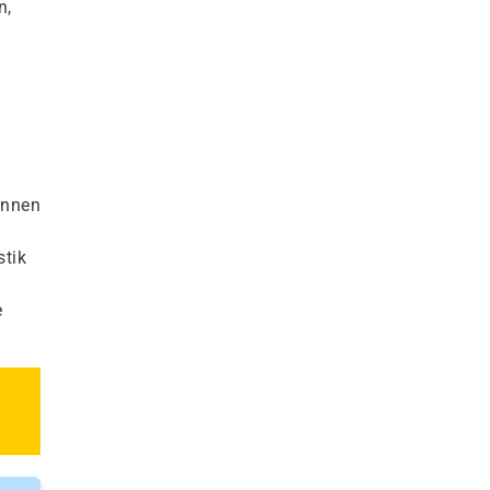
n,
önnen
stik
e