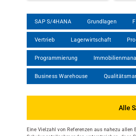
SAP S/4HANA
Grundlagen
F
Vertrieb
Lagerwirtschaft
Pro
Programmierung
Immobilienman
Business Warehouse
Qualitätsm
Alle 
Eine Vielzahl von Referenzen aus nahezu allen 