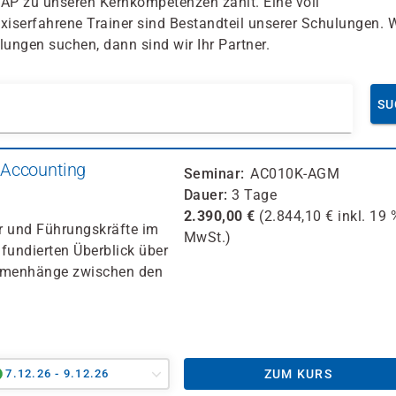
AP zu unseren Kernkompetenzen zählt. Eine voll
iserfahrene Trainer sind Bestandteil unserer Schulungen.
lungen suchen, dann sind wir Ihr Partner.
SU
 Accounting
Seminar
AC010K-AGM
Dauer
3 Tage
2.390,00
€
(
2.844,10
€ inkl.
19 
er und Führungskräfte im
MwSt.)
fundierten Überblick über
mmenhänge zwischen den
7.12.26 - 9.12.26
ZUM KURS