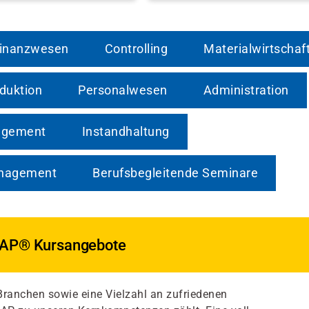
inanzwesen
Controlling
Materialwirtschaf
duktion
Personalwesen
Administration
agement
Instandhaltung
anagement
Berufsbegleitende Seminare
SAP® Kursangebote
Branchen sowie eine Vielzahl an zufriedenen