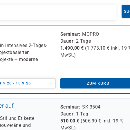
SU
Seminar
MOPRO
Dauer
2 Tage
ein intensives 2-Tages-
1.490,00
€
(
1.773,10
€ inkl.
19 
ojektbasierten
MwSt.)
rojekte – moderne
4.9.26 - 15.9.26
ZUM KURS
er auf
Seminar
SK 3504
Dauer
1 Tag
til und Etikette
510,00
€
(
606,90
€ inkl.
19 %
 souveräne und
MwSt.)