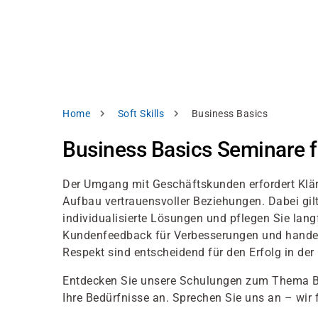
Direkt
alysieren,
zum
Inhalt
rbessern
d
levante
halte
zuzeigen.
Pfadnavigation
Home
Soft Skills
Business Basics
Alles
Business Basics Seminare fü
akzeptieren
Einstellungen
Der Umgang mit Geschäftskunden erfordert Klä
Aufbau vertrauensvoller Beziehungen. Dabei gilt
Ablehnen
individualisierte Lösungen und pflegen Sie lang
Kundenfeedback für Verbesserungen und handeln S
Respekt sind entscheidend für den Erfolg in de
ressum
Datenschutzhinweis
Entdecken Sie unsere Schulungen zum Thema B
Ihre Bedürfnisse an. Sprechen Sie uns an – wir 