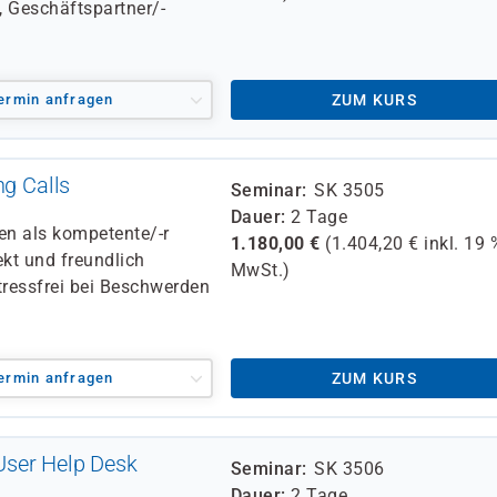
 Geschäftspartner/-
ermin anfragen
ZUM KURS
ng Calls
Seminar
SK 3505
Dauer
2 Tage
en als kompetente/-r
1.180,00
€
(
1.404,20
€ inkl.
19 
kt und freundlich
MwSt.)
tressfrei bei Beschwerden
ermin anfragen
ZUM KURS
User Help Desk
Seminar
SK 3506
Dauer
2 Tage