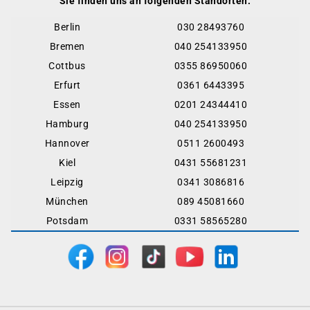
Sie finden uns an folgenden Standorten:
Berlin
030 28493760
Bremen
040 254133950
Cottbus
0355 86950060
Erfurt
0361 6443395
Essen
0201 24344410
Hamburg
040 254133950
Hannover
0511 2600493
Kiel
0431 55681231
Leipzig
0341 3086816
München
089 45081660
Potsdam
0331 58565280