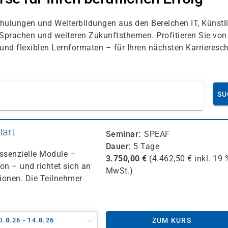
hulungen und Weiterbildungen aus den Bereichen IT, Künstl
, Sprachen und weiteren Zukunftsthemen. Profitieren Sie von
d flexiblen Lernformaten – für Ihren nächsten Karriereschr
SU
tart
Seminar
SPEAF
Dauer
5 Tage
essenzielle Module –
3.750,00
€
(
4.462,50
€ inkl.
19 
n – und richtet sich an
MwSt.)
ionen. Die Teilnehmer
0.8.26 - 14.8.26
ZUM KURS