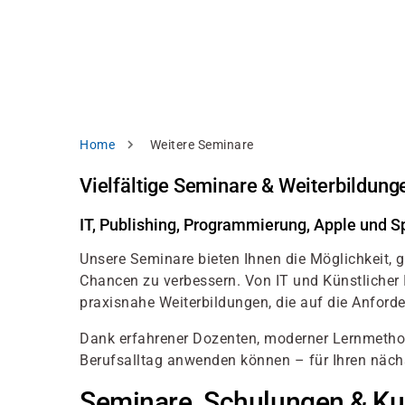
Direkt
alysieren,
zum
Inhalt
rbessern
d
levante
halte
zuzeigen.
Pfadnavigation
Home
Weitere Seminare
Alles
Vielfältige Seminare & Weiterbildunge
akzeptieren
Einstellungen
IT, Publishing, Programmierung, Apple und S
Unsere Seminare bieten Ihnen die Möglichkeit, 
Ablehnen
Chancen zu verbessern. Von IT und Künstlicher I
praxisnahe Weiterbildungen, die auf die Anford
ressum
Datenschutzhinweis
Dank erfahrener Dozenten, moderner Lernmethode
Berufsalltag anwenden können – für Ihren nächst
Seminare, Schulungen & Kurs