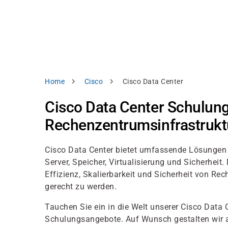
Direkt
alysieren,
zum
Inhalt
rbessern
d
levante
halte
zuzeigen.
Pfadnavigation
Home
Cisco
Cisco Data Center
Alles
Cisco Data Center Schulun
akzeptieren
Rechenzentrumsinfrastrukt
Einstellungen
Ablehnen
Cisco Data Center bietet umfassende Lösungen fü
Server, Speicher, Virtualisierung und Sicherhei
Effizienz, Skalierbarkeit und Sicherheit von 
ressum
Datenschutzhinweis
gerecht zu werden.
Tauchen Sie ein in die Welt unserer Cisco Data 
Schulungsangebote. Auf Wunsch gestalten wir 