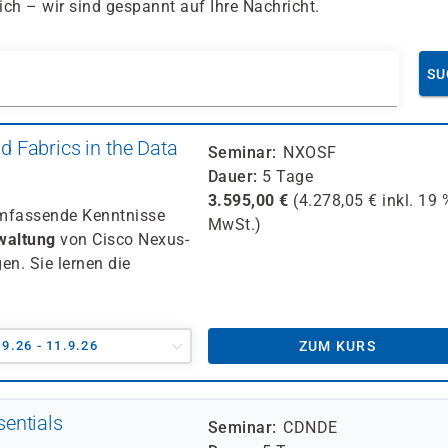
ch – wir sind gespannt auf Ihre Nachricht.
SU
 Fabrics in the Data
Seminar
NXOSF
Dauer
5 Tage
3.595,00
€
(
4.278,05
€ inkl.
19 
umfassende Kenntnisse
MwSt.)
waltung
von Cisco Nexus-
n. Sie lernen die
.9.26 - 11.9.26
ZUM KURS
entials
Seminar
CDNDE