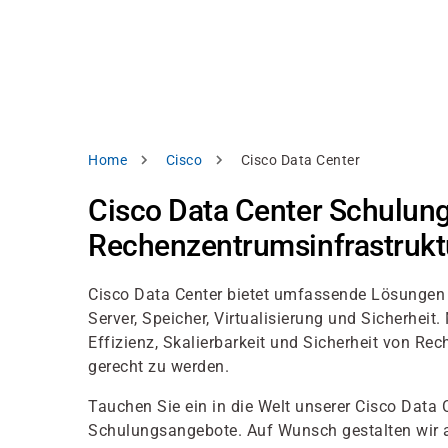
Direkt
alysieren,
zum
Inhalt
rbessern
d
levante
halte
zuzeigen.
Pfadnavigation
Home
Cisco
Cisco Data Center
Alles
Cisco Data Center Schulun
akzeptieren
Rechenzentrumsinfrastrukt
Einstellungen
Ablehnen
Cisco Data Center bietet umfassende Lösungen fü
Server, Speicher, Virtualisierung und Sicherhei
Effizienz, Skalierbarkeit und Sicherheit von 
ressum
Datenschutzhinweis
gerecht zu werden.
Tauchen Sie ein in die Welt unserer Cisco Data 
Schulungsangebote. Auf Wunsch gestalten wir 