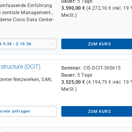
Dauer
5 Tage
e umfassende Einführung
3.590,00
€
(
4.272,10
€ inkl.
19 
e zentrale Management-,
MwSt.)
derne Cisco Data Center-
8.9.26 - 2.10.26
ZUM KURS
structure (DCIT)
Seminar
CIS-DCIT-300615
Dauer
5 Tage
Center Netzwerken, SAN,
3.525,00
€
(
4.194,75
€ inkl.
19 
MwSt.)
ermin anfragen
ZUM KURS