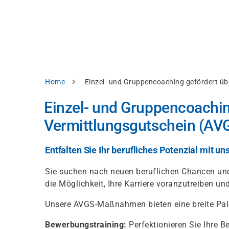
Direkt
alysieren,
zum
Inhalt
rbessern
d
levante
halte
zuzeigen.
Pfadnavigation
Home
Einzel- und Gruppencoaching gefördert üb
Alles
Einzel- und Gruppencoachin
akzeptieren
Vermittlungsgutschein (AV
Einstellungen
Ablehnen
Entfalten Sie Ihr berufliches Potenzial mit
Sie suchen nach neuen beruflichen Chancen und 
die Möglichkeit, Ihre Karriere voranzutreiben u
ressum
Datenschutzhinweis
Unsere AVGS-Maßnahmen bieten eine breite Pale
Bewerbungstraining:
Perfektionieren Sie Ihre 