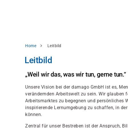
Direkt
alysieren,
zum
Inhalt
rbessern
d
levante
halte
zuzeigen.
Pfadnavigation
Home
Leitbild
Alles
Leitbild
akzeptieren
Einstellungen
„Weil wir das, was wir tun, gerne tun.“
Ablehnen
Unsere Vision bei der damago GmbH ist es, Mensc
verändernden Arbeitswelt zu sein. Wir glauben 
Arbeitsmarktes zu begegnen und persönliches W
ressum
Datenschutzhinweis
inspirierende Lernumgebung zu schaffen, in der
können.
Zentral für unser Bestreben ist der Anspruch, 