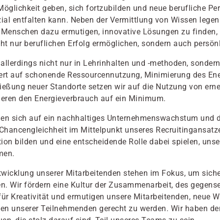
e Möglichkeit geben, sich fortzubilden und neue berufliche Pe
ial entfalten kann. Neben der Vermittlung von Wissen legen
n Menschen dazu ermutigen, innovative Lösungen zu finden
icht nur beruflichen Erfolg ermöglichen, sondern auch pers
lerdings nicht nur in Lehrinhalten und -methoden, sondern
t auf schonende Ressourcennutzung, Minimierung des Ene
chließung neuer Standorte setzen wir auf die Nutzung von 
eren den Energieverbrauch auf ein Minimum.
n sich auf ein nachhaltiges Unternehmenswachstum und die
 Chancengleichheit im Mittelpunkt unseres Recruitingansatz
ion bilden und eine entscheidende Rolle dabei spielen, uns
men.
ntwicklung unserer Mitarbeitenden stehen im Fokus, um siche
en. Wir fördern eine Kultur der Zusammenarbeit, des gegens
m für Kreativität und ermutigen unsere Mitarbeitenden, neue
ssen unserer Teilnehmenden gerecht zu werden. Wir haben d