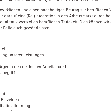
n, die stolz darauf sind, Teil unseres Teams zu sein.
irklichen und einen nachhaltigen Beitrag zur beruflichen 
nur darauf eine (Re-)Integration in den Arbeitsmarkt durc
ualitativ wertvollen beruflichen Tätigkeit. Dies können wi
r Fälle auch gewährleisten.
iel
rung unserer Leistungen
ürger in den deutschen Arbeitsmarkt
tsbegriff
ild
 Einzelnen
elbstbestimmung