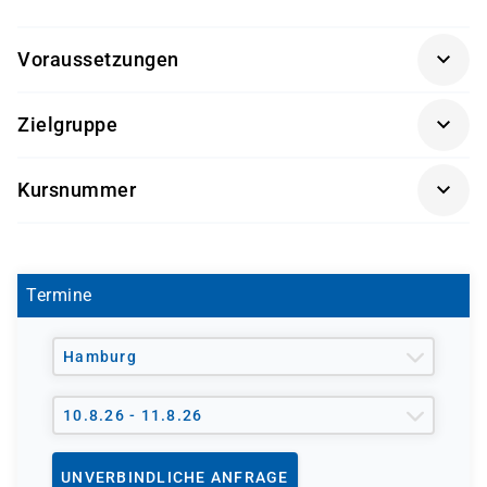
Voraussetzungen
Absolvierter Kurs
Cortex XDR: Prevention and
Zielgruppe
Deployment (EDU-260)
Cybersecurity-Analysten
Kursnummer
SOC-Mitarbeiter
CXDIR
Security Engineers & Incident Responder
Termine
Hamburg
10.8.26 - 11.8.26
UNVERBINDLICHE ANFRAGE