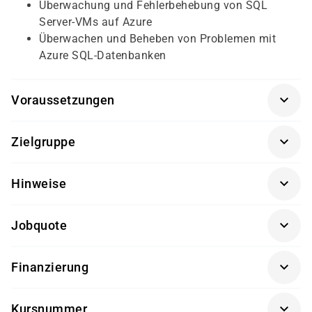
Überwachung und Fehlerbehebung von SQL
Server-VMs auf Azure
Überwachen und Beheben von Problemen mit
Azure SQL-Datenbanken
Voraussetzungen
Für diesen Kurs sollten die Kursteilnehmer/-innen
Zielgruppe
folgende Vorkenntnisse mitbringen:
Dieser Kurs richtet sich an erfahrene Datenexperten/-
Anwendungserfahrung mit Datenbanken
Hinweise
innen, die lokale und Microsoft Azure-Datenlösungen
Erfahrung mit SQL
entwerfen und implementieren möchten.
Getränke und Snacks sind im Seminarpreis enthalten.
Jobquote
100%
Finanzierung
Förderung durch
Kursnummer