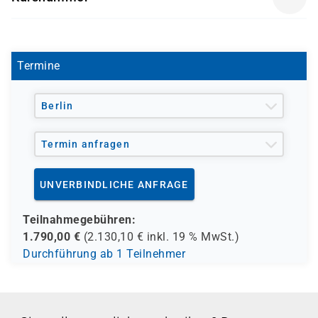
- den Europäischen Sozialfond ESF
MOC 55247
- den Berufsförderungsdienst der Bundeswehr (BFD)
- verschiedene Berufsgenossenschaften
- regionale Einrichtungen
Termine
und andere Träger möglich
Berlin
Termin anfragen
UNVERBINDLICHE ANFRAGE
Teilnahmegebühren:
1.790,00
€
(
2.130,10
€ inkl.
19 %
MwSt.)
Durchführung ab 1 Teilnehmer