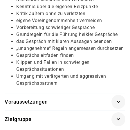
Kenntnis über die eigenen Reizpunkte
Kritik äußern ohne zu verletzten
eigene Voreingenommenheit vermeiden
Vorbereitung schwieriger Gespräche
Grundregeln für die Führung heikler Gespräche
das Gespräch mit klaren Aussagen beenden
„unangenehme“ Regeln angemessen durchsetzen
Gesprächsleitfaden finden
Klippen und Fallen in schwierigen
Gesprächssituationen
Umgang mit verärgerten und aggressiven
Gesprächspartnern
Voraussetzungen
Für diesen Kurs sollten die Kursteilnehmer folgende
Zielgruppe
Vorkenntnisse mitbringen:
Dieser Kurs richtet sich an Pflege- und