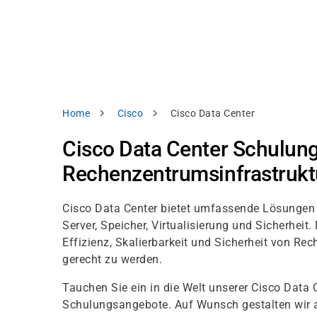
Direkt
alysieren,
zum
Inhalt
rbessern
d
levante
halte
zuzeigen.
Pfadnavigation
Home
Cisco
Cisco Data Center
Alles
Cisco Data Center Schulun
akzeptieren
Rechenzentrumsinfrastrukt
Einstellungen
Ablehnen
Cisco Data Center bietet umfassende Lösungen fü
Server, Speicher, Virtualisierung und Sicherhei
Effizienz, Skalierbarkeit und Sicherheit von 
ressum
Datenschutzhinweis
gerecht zu werden.
Tauchen Sie ein in die Welt unserer Cisco Data 
Schulungsangebote. Auf Wunsch gestalten wir 