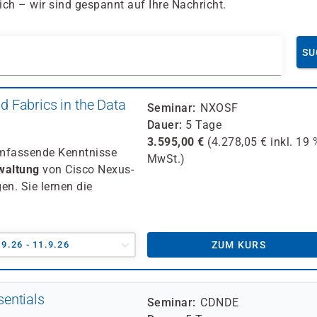
ch – wir sind gespannt auf Ihre Nachricht.
SU
 Fabrics in the Data
Seminar
NXOSF
Dauer
5 Tage
3.595,00
€
(
4.278,05
€ inkl.
19 
umfassende Kenntnisse
MwSt.)
waltung
von Cisco Nexus-
n. Sie lernen die
.9.26 - 11.9.26
ZUM KURS
entials
Seminar
CDNDE