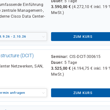
Dauer
5 Tage
e umfassende Einführung
3.590,00
€
(
4.272,10
€ inkl.
19 
e zentrale Management-,
MwSt.)
derne Cisco Data Center-
8.9.26 - 2.10.26
ZUM KURS
structure (DCIT)
Seminar
CIS-DCIT-300615
Dauer
5 Tage
Center Netzwerken, SAN,
3.525,00
€
(
4.194,75
€ inkl.
19 
MwSt.)
ermin anfragen
ZUM KURS