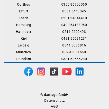
Cottbus
0355 86950060
Erfurt
0361 6443395
Essen
0201 24344410
Hamburg
040 254133950
Hannover
0511 2600493
Kiel
0431 55681231
Leipzig
0341 3086816
München
089 45081660
Potsdam
0331 58565280
Footer
® damago GmbH
Menu
Datenschutz
AGB