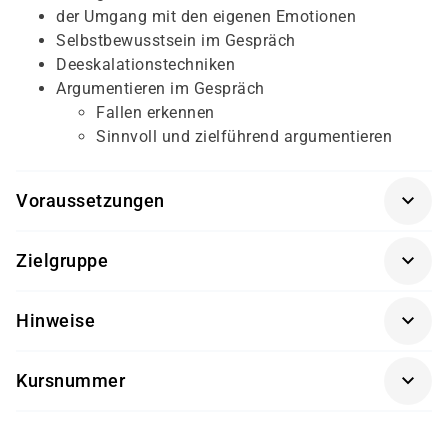
der Umgang mit den eigenen Emotionen
Selbstbewusstsein im Gespräch
Deeskalationstechniken
Argumentieren im Gespräch
Fallen erkennen
Sinnvoll und zielführend argumentieren
Voraussetzungen
Für diesen Kurs sollten die Kursteilnehmer/-innen
Zielgruppe
folgende Vorkenntnisse mitbringen:
Dieser Kurs richtet sich an Benutzerservice -
Besuch des Trainings: "Der richtige Umgang mit
Hinweise
Mitarbeiter/-innen.
Anwendern - User Help Desk"
Getränke und Snacks sind im Seminarpreis enthalten.
Kursnummer
SK 3503