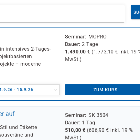
SU
Seminar
MOPRO
Dauer
2 Tage
ein intensives 2-Tages-
1.490,00
€
(
1.773,10
€ inkl.
19 
ojektbasierten
MwSt.)
rojekte – moderne
4.9.26 - 15.9.26
ZUM KURS
er auf
Seminar
SK 3504
Dauer
1 Tag
til und Etikette
510,00
€
(
606,90
€ inkl.
19 %
 souveräne und
MwSt.)