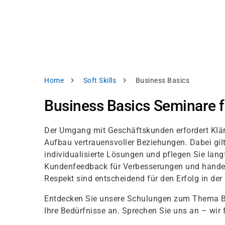
Direkt
alysieren,
zum
Inhalt
rbessern
d
levante
halte
zuzeigen.
Pfadnavigation
Home
Soft Skills
Business Basics
Alles
Business Basics Seminare fü
akzeptieren
Einstellungen
Der Umgang mit Geschäftskunden erfordert Klä
Aufbau vertrauensvoller Beziehungen. Dabei gilt
Ablehnen
individualisierte Lösungen und pflegen Sie lang
Kundenfeedback für Verbesserungen und handeln S
Respekt sind entscheidend für den Erfolg in de
ressum
Datenschutzhinweis
Entdecken Sie unsere Schulungen zum Thema B
Ihre Bedürfnisse an. Sprechen Sie uns an – wir 