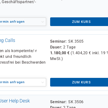
 Geschäftspartner/-
ermin anfragen
ZUM KURS
ng Calls
Seminar
SK 3505
Dauer
2 Tage
en als kompetente/-r
1.180,00
€
(
1.404,20
€ inkl.
19 
kt und freundlich
MwSt.)
tressfrei bei Beschwerden
ermin anfragen
ZUM KURS
User Help Desk
Seminar
SK 3506
Dauer
2 Tage