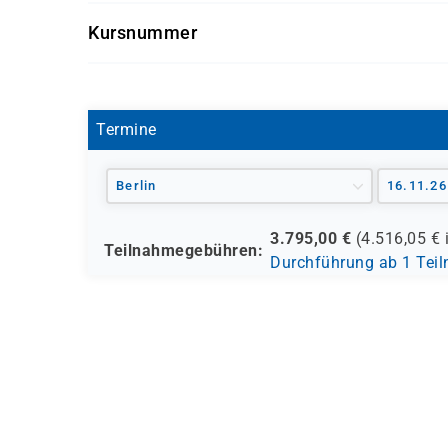
Systeminstallateure, Systemintegratoren, Syst
Kursnummer
Cisco SD-WAN professionell einsetzen möchten
SDWAN
Termine
Berlin
16.11.26
3.795,00
€
(
4.516,05
€ 
Teilnahmegebühren:
Durchführung ab 1 Tei