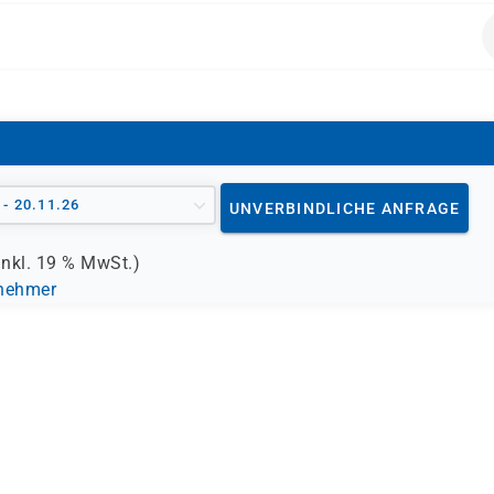
em- und Netzwerkadministratoren sowie Lösungsarchitekten, 
.
 - 20.11.26
UNVERBINDLICHE ANFRAGE
inkl.
19 %
MwSt.)
lnehmer