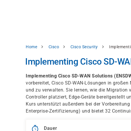
Direkt
alysieren,
zum
Inhalt
rbessern
d
levante
halte
zuzeigen.
Pfadnavigation
Home
Cisco
Cisco Security
Implementi
Alles
Implementing Cisco SD-WAN
akzeptieren
Einstellungen
Implementing Cisco SD-WAN Solutions (ENSDW
vorbereitet, Cisco SD-WAN-Lösungen in großen N
Ablehnen
und zu verwalten. Sie lernen, wie die Migratio
Controller platziert, Edge-Geräte bereitgestellt 
Kurs unterstützt außerdem bei der Vorbereitung
ressum
Datenschutzhinweis
Enterprise-Zertifizierung) und bietet 32 Continui
Dauer