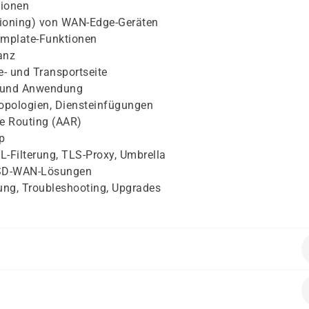
tionen
sioning) von WAN-Edge-Geräten
emplate-Funktionen
anz
- und Transportseite
ng und Anwendung
 Topologien, Diensteinfügungen
re Routing (AAR)
p
RL-Filterung, TLS-Proxy, Umbrella
r SD-WAN-Lösungen
rung, Troubleshooting, Upgrades
SDN), WAN-Design, Routing-Protokollen (intern/extern) sowi
COR.