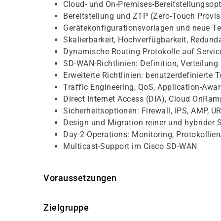
Cloud- und On-Premises-Bereitstellungsop
Bereitstellung und ZTP (Zero-Touch Provi
Gerätekonfigurationsvorlagen und neue T
Skalierbarkeit, Hochverfügbarkeit, Redund
Dynamische Routing-Protokolle auf Service
SD-WAN-Richtlinien: Definition, Verteilu
Erweiterte Richtlinien: benutzerdefinierte
Traffic Engineering, QoS, Application-Awa
Direct Internet Access (DIA), Cloud OnRam
Sicherheitsoptionen: Firewall, IPS, AMP, U
Design und Migration reiner und hybride
Day-2-Operations: Monitoring, Protokollie
Multicast-Support im Cisco SD-WAN
Voraussetzungen
Kenntnisse in softwaredefinierten Netzwerken (
Zielgruppe
Grundlagen in TLS und IPSec.
Empfohlene Vorbereitung: CCNA (v2.2) und EN