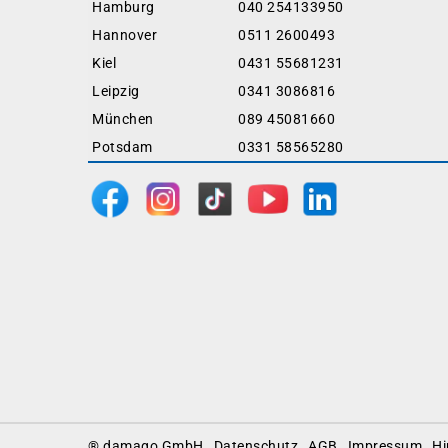
Hamburg
040 254133950
Hannover
0511 2600493
Kiel
0431 55681231
Leipzig
0341 3086816
München
089 45081660
Potsdam
0331 58565280
Footer
® damago GmbH
Datenschutz
AGB
Impressum
Hi