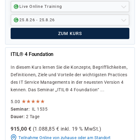
Live Online Training
25.8.26 - 25.8.26
ZUM KURS
ITIL® 4 Foundation
In diesem Kurs lernen Sie die Konzepte, Begrifflichkeiten,
Definitionen, Ziele und Vorteile der wichtigsten Practices
des IT Service Managements in der neuesten Version 4
kennen. Das Seminar „ITIL® 4 Foundation“ ...
★
★
★
★
★
★
★
★
★
★
5.00
Seminar
IL 1535
Dauer
2 Tage
915,00
€
(
1.088,85
€ inkl.
19 %
MwSt.)
Teilnahme Online von zuhause oder am Standort