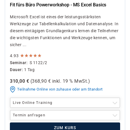
Fit fürs Büro Powerworkshop - MS Excel Basics
Microsoft Excel ist eines der leistungsstärksten
Werkzeuge zur Tabellenkalkulation und Datenanalyse. In
diesem eintägigen Grundlagenkurs lernen die Teilnehmer
die wichtigsten Funktionen und Werkzeuge kennen, um
sicher ...
★
★
★
★
★
★
★
★
★
★
4.93
Seminar
S 1122/2
Dauer
1 Tag
310,00
€
(
368,90
€ inkl.
19 %
MwSt.)
Teilnahme Online von zuhause oder am Standort
Live Online Training
Termin anfragen
ZUM KURS