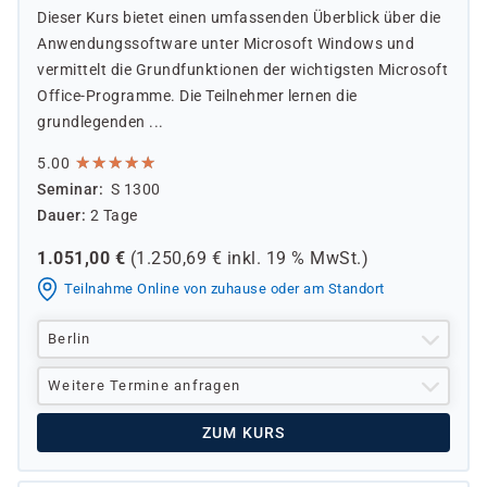
Dieser Kurs bietet einen umfassenden Überblick über die
Anwendungssoftware unter Microsoft Windows und
vermittelt die Grundfunktionen der wichtigsten Microsoft
Office-Programme. Die Teilnehmer lernen die
grundlegenden ...
★
★
★
★
★
★
★
★
★
★
5.00
Seminar
S 1300
Dauer
2 Tage
1.051,00
€
(
1.250,69
€ inkl.
19 %
MwSt.)
Teilnahme Online von zuhause oder am Standort
Berlin
Weitere Termine anfragen
ZUM KURS