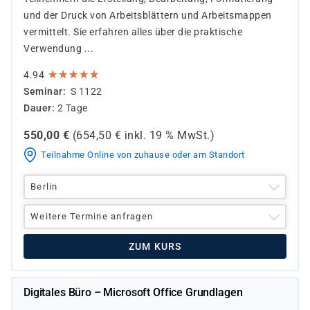
und der Druck von Arbeitsblättern und Arbeitsmappen
vermittelt. Sie erfahren alles über die praktische
Verwendung ...
★
★
★
★
★
★
★
★
★
★
4.94
Seminar
S 1122
Dauer
2 Tage
550,00
€
(
654,50
€ inkl.
19 %
MwSt.)
Teilnahme Online von zuhause oder am Standort
Berlin
Weitere Termine anfragen
ZUM KURS
Digitales Büro – Microsoft Office Grundlagen