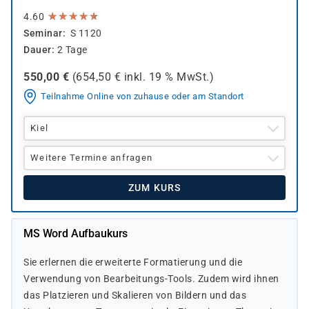
★
★
★
★
★
★
★
★
★
★
4.60
Seminar
S 1120
Dauer
2 Tage
550,00
€
(
654,50
€ inkl.
19 %
MwSt.)
Teilnahme Online von zuhause oder am Standort
Kiel
Weitere Termine anfragen
ZUM KURS
MS Word Aufbaukurs
Sie erlernen die erweiterte Formatierung und die
Verwendung von Bearbeitungs-Tools. Zudem wird ihnen
das Platzieren und Skalieren von Bildern und das