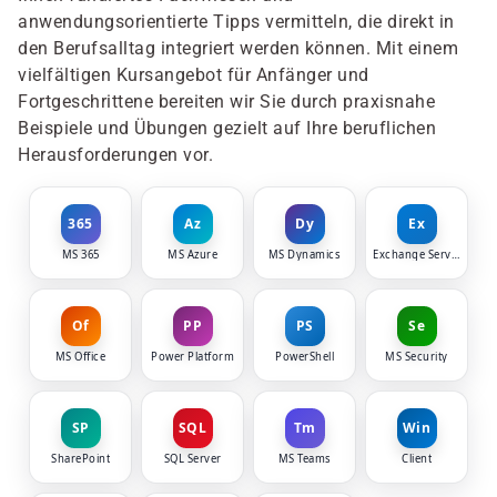
anwendungsorientierte Tipps vermitteln, die direkt in
den Berufsalltag integriert werden können. Mit einem
vielfältigen Kursangebot für Anfänger und
Fortgeschrittene bereiten wir Sie durch praxisnahe
Beispiele und Übungen gezielt auf Ihre beruflichen
Herausforderungen vor.
365
Az
Dy
Ex
MS 365
MS Azure
MS Dynamics
Exchange Server
Of
PP
PS
Se
MS Office
Power Platform
PowerShell
MS Security
SP
SQL
Tm
Win
SharePoint
SQL Server
MS Teams
Client