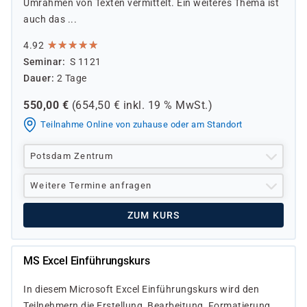
Umrahmen von Texten vermittelt. Ein weiteres Thema ist
auch das ...
★
★
★
★
★
★
★
★
★
★
4.92
Seminar
S 1121
Dauer
2 Tage
550,00
€
(
654,50
€ inkl.
19 %
MwSt.)
Teilnahme Online von zuhause oder am Standort
Potsdam Zentrum
Weitere Termine anfragen
ZUM KURS
MS Excel Einführungskurs
In diesem Microsoft Excel Einführungskurs wird den
Teilnehmern die Erstellung, Bearbeitung, Formatierung