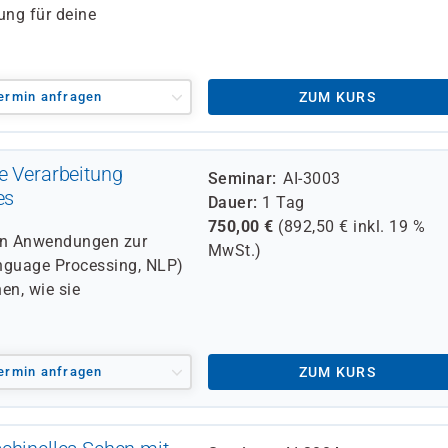
ung für deine
ermin anfragen
ZUM KURS
e Verarbeitung
Seminar
AI-3003
es
Dauer
1 Tag
750,00
€
(
892,50
€ inkl.
19 %
von Anwendungen zur
MwSt.)
anguage Processing, NLP)
en, wie sie
ermin anfragen
ZUM KURS