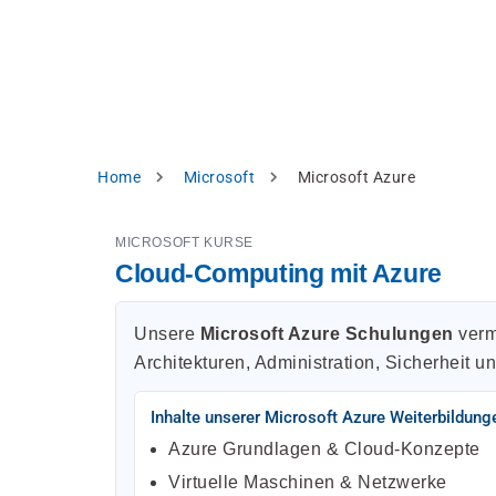
Direkt
alysieren,
zum
Inhalt
rbessern
d
levante
halte
zuzeigen.
Pfadnavigation
Home
Microsoft
Microsoft Azure
Alles
akzeptieren
MICROSOFT KURSE
Einstellungen
Cloud-Computing mit Azure
Ablehnen
Unsere
Microsoft Azure Schulungen
verm
Architekturen, Administration, Sicherheit un
ressum
Datenschutzhinweis
Inhalte unserer Microsoft Azure Weiterbildung
Azure Grundlagen & Cloud-Konzepte
Virtuelle Maschinen & Netzwerke