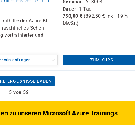
chinelles Sehen mit
Seminar
AI-3004
Dauer
1 Tag
750,00
€
(
892,50
€ inkl.
19 %
 mithilfe der Azure KI
MwSt.)
 maschinelles Sehen
 vortrainierter und
ermin anfragen
ZUM KURS
RE ERGEBNISSE LADEN
5 von 58
gen zu unseren Microsoft Azure Trainings