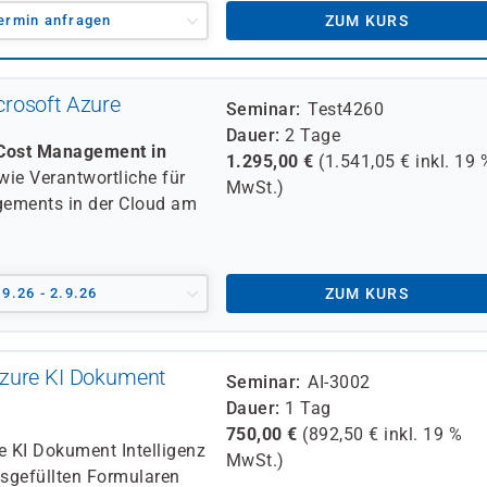
ermin anfragen
ZUM KURS
rosoft Azure
Seminar
Test4260
Dauer
2 Tage
 Cost Management in
1.295,00
€
(
1.541,05
€ inkl.
19 
wie Verantwortliche für
MwSt.)
gements in der Cloud am
.9.26 - 2.9.26
ZUM KURS
Azure KI Dokument
Seminar
AI-3002
Dauer
1 Tag
750,00
€
(
892,50
€ inkl.
19 %
e KI Dokument Intelligenz
MwSt.)
usgefüllten Formularen