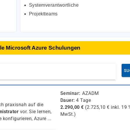
Systemverantwortliche
Projektteams
alle Microsoft Azure Schulungen
SU
Seminar
AZADM
Dauer
4 Tage
ich praxisnah auf die
2.290,00
€
(
2.725,10
€ inkl.
19 
istrator
vor. Sie lernen,
MwSt.)
 konfigurieren, Azure ...