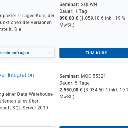
Seminar
SQLWN
Dauer
1 Tag
mpakter 1-Tages-Kurs, der
890,00
€
(
1.059,10
€ inkl.
19 %
Funktionen der Versionen
MwSt.)
tellt. Die
ermin anfragen
ZUM KURS
r Integration
Seminar
MOC 55321
Dauer
5 Tage
2.550,00
€
(
3.034,50
€ inkl.
19 
ung einer Data Warehouse
MwSt.)
erlernen alles über
rosoft SQL Server 2019