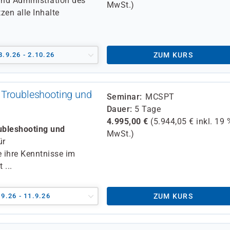
und Administration des
MwSt.)
en alle Inhalte
8.9.26 - 2.10.26
ZUM KURS
 Troubleshooting und
Seminar
MCSPT
Dauer
5 Tage
4.995,00
€
(
5.944,05
€ inkl.
19 
ubleshooting und
MwSt.)
ür
 ihre Kenntnisse im
 ...
.9.26 - 11.9.26
ZUM KURS