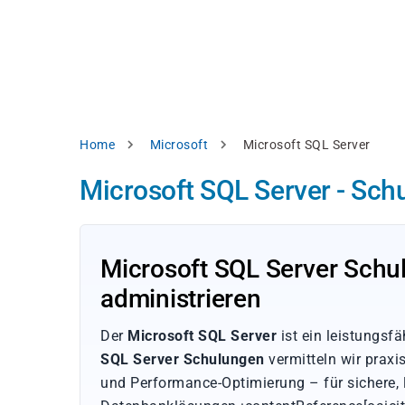
Direkt
alysieren,
zum
Inhalt
rbessern
d
levante
halte
zuzeigen.
Pfadnavigation
Home
Microsoft
Microsoft SQL Server
Alles
Microsoft SQL Server - Sch
akzeptieren
Einstellungen
Ablehnen
Microsoft SQL Server Schu
administrieren
ressum
Datenschutzhinweis
Der
Microsoft SQL Server
ist ein leistungs
SQL Server Schulungen
vermitteln wir praxi
und Performance-Optimierung – für sichere, 