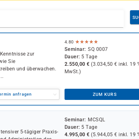
SU
★
★
★
★
★
★
★
★
★
★
4.80
Seminar
SQ 0007
Kenntnisse zur
Dauer
5 Tage
wie Sie
2.550,00
€
(
3.034,50
€ inkl.
19 
treiben und überwachen.
MwSt.)
..
ermin anfragen
ZUM KURS
Seminar
MCSQL
Dauer
5 Tage
ntensiver 5-tägiger Praxis-
4.995,00
€
(
5.944,05
€ inkl.
19 