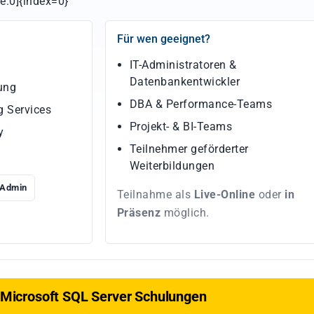
e:0]{index=0}
Für wen geeignet?
IT-Administratoren &
Datenbankentwickler
ung
DBA & Performance-Teams
 Services
Projekt- & BI-Teams
y
Teilnehmer geförderter
Weiterbildungen
Admin
Teilnahme als
Live-Online
oder
in
Präsenz
möglich.
e Microsoft SQL Server Schulungen